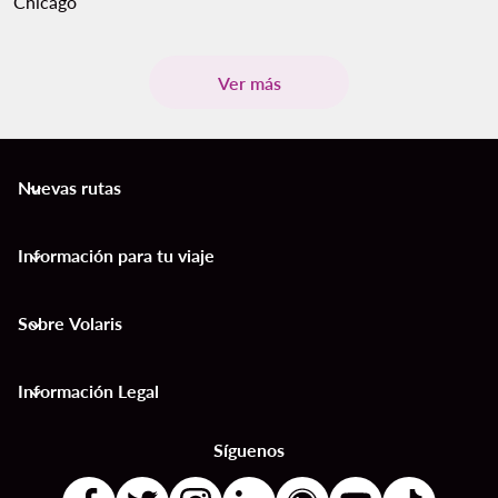
Chicago
Ver más
Nuevas rutas
keyboard_arrow_down
Información para tu viaje
keyboard_arrow_down
Sobre Volaris
keyboard_arrow_down
Información Legal
keyboard_arrow_down
Síguenos