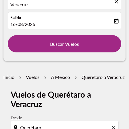
close
Veracruz
Salida
today
fc-booking-departure-date-aria-label
16/08/2026
Buscar Vuelos
Inicio
Vuelos
A México
Querétaro a Veracruz
Vuelos de Querétaro a
Veracruz
Desde
location_on
close