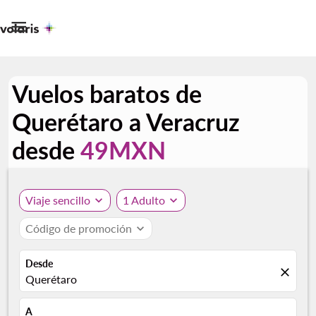

Vuelos baratos de
Querétaro a Veracruz
desde
49MXN
Viaje sencillo
expand_more
1 Adulto
expand_more
Código de promoción
expand_more
Desde
close
Querétaro
A