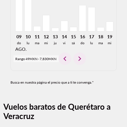
09
10
11
12
13
14
15
16
17
18
19
20
do
lu
ma
mi
ju
vi
sá
do
lu
ma
mi
ju
AGO.
chevron_left
chevron_right
Rango
49MXN
-
7,830MXN
Busca en nuestra página el precio que a ti te convenga.*
Vuelos baratos de Querétaro a
Veracruz