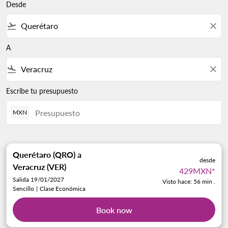
Desde
flight_takeoff
close
A
flight_land
close
Escribe tu presupuesto
MXN
Querétaro (QRO)
a
desde
Veracruz (VER)
429MXN
*
Salida 19/01/2027
Visto hace: 56 min .
Sencillo
|
Clase Económica
Book now