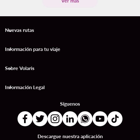
Ver más
Nuevas rutas
keyboard_arrow_down
Información para tu viaje
keyboard_arrow_down
Sobre Volaris
keyboard_arrow_down
Información Legal
keyboard_arrow_down
Síguenos
Descargue nuestra aplicación