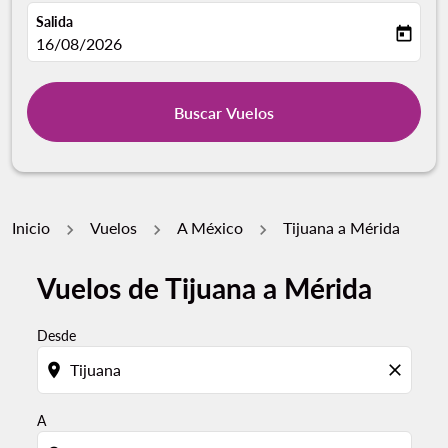
Salida
today
fc-booking-departure-date-aria-label
16/08/2026
Buscar Vuelos
Inicio
Vuelos
A México
Tijuana a Mérida
Vuelos de Tijuana a Mérida
Desde
location_on
close
A