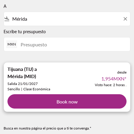
A
flight_land
close
Escribe tu presupuesto
MXN
Tijuana (TIJ)
a
desde
Mérida (MID)
1,954MXN
*
Salida 21/01/2027
Visto hace: 2 horas .
Sencillo
|
Clase Económica
Book now
Busca en nuestra página el precio que a ti te convenga.*