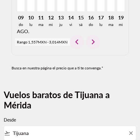
09
10
11
12
13
14
15
16
17
18
19
20
do
lu
ma
mi
ju
vi
sá
do
lu
ma
mi
ju
AGO.
chevron_left
chevron_right
Rango
1,557MXN
-
3,014MXN
Busca en nuestra página el precio que a ti te convenga.*
Vuelos baratos de Tijuana a
Mérida
Desde
flight_takeoff
close