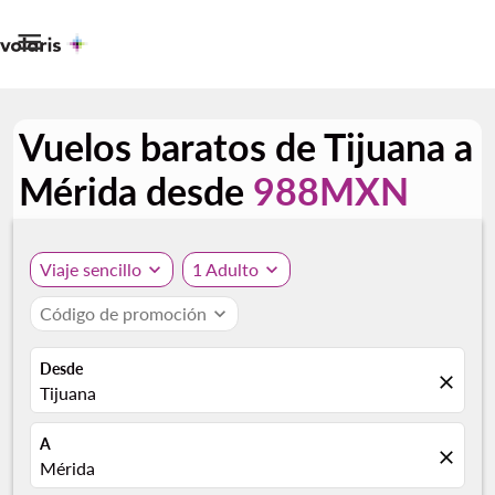

Vuelos baratos de Tijuana a
Mérida desde
988MXN
Viaje sencillo
expand_more
1 Adulto
expand_more
Código de promoción
expand_more
Desde
close
Tijuana
A
close
Mérida