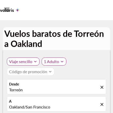

Vuelos baratos de Torreón
a Oakland
Viaje sencillo
expand_more
1 Adulto
expand_more
Código de promoción
expand_more
Desde
close
Torreón
A
close
Oakland/San Francisco