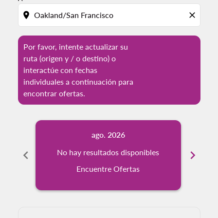
location_on
close
Por favor, intente actualizar su
ruta (origen y / o destino) o
interactúe con fechas
individuales a continuación para
encontrar ofertas.
ago. 2026
chevron_left
No hay resultados disponibles
chevron_right
No
Encuentre Ofertas