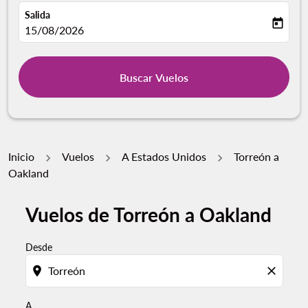
Salida
today
fc-booking-departure-date-aria-label
15/08/2026
Buscar Vuelos
Inicio
Vuelos
A Estados Unidos
Torreón a
Oakland
Vuelos de Torreón a Oakland
Por favor, intente actualizar su ruta (origen y / o dest
Desde
location_on
close
A