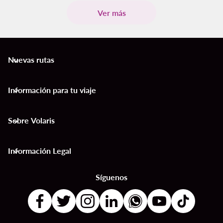
Ver más
Nuevas rutas
keyboard_arrow_down
Información para tu viaje
keyboard_arrow_down
Sobre Volaris
keyboard_arrow_down
Información Legal
keyboard_arrow_down
Síguenos