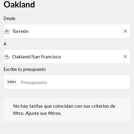
Oakland
Desde
flight_takeoff
close
A
flight_land
close
Escribe tu presupuesto
MXN
No hay tarifas que coincidan con sus criterios de filtro. Ajuste s
No hay tarifas que coincidan con sus criterios de
filtro. Ajuste sus filtros.