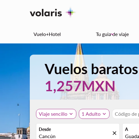
Vuelo+Hotel
Tu guia de viaje
keyboard_arrow_down
Vuelos baratos
1,257MXN
Viaje sencillo
expand_more
1 Adulto
expand_more
Código de
Desde
A
close