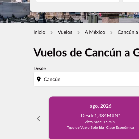
Inicio
Vuelos
A México
Cancún a
Vuelos de Cancún a G
Desde
location_on
ago. 2026
Desde
1,384MXN
*
chevron_left
Visto hace: 15 min .
Tipo de Vuelo Solo Ida
|
Clase Económica