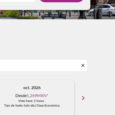
close
oct. 2026
n
Desde
1,269MXN
*
Desd
chevron_right
Visto hace: 2 horas .
Visto
Tipo de Vuelo Solo Ida
|
Clase Económica
Tipo de Vuelo S