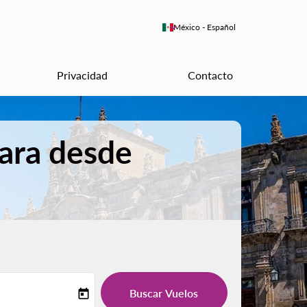
keyboard_arrow_down
México
-
Español
Privacidad
Contacto
ara desde
Buscar Vuelos
today
-label