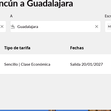
ncún a Guadalajara
A
Esc
close
flight_land
close
M
Tipo de tarifa
Fechas
Sencillo
|
Clase Económica
Salida 20/01/2027