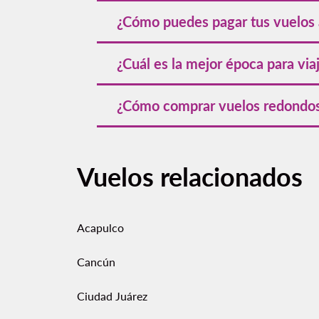
Visita nuestro
portal de tips para ahorra
¿Cómo puedes pagar tus vuelos 
Volaris ofrece diversas
opciones de pag
¿Cuál es la mejor época para via
acomodar tus necesidades.
La mejor época para visitar Guadalajara
¿Cómo comprar vuelos redondos
Puedes comprar vuelos redondos directam
búsqueda.
Vuelos relacionados
Acapulco
Cancún
Ciudad Juárez