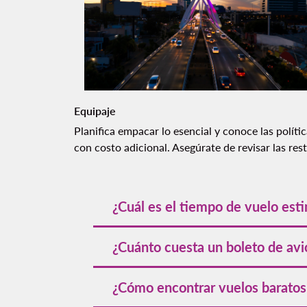
Equipaje
Planifica empacar lo esencial y conoce las
políti
con costo adicional. Asegúrate de revisar las re
¿Cuál es el tiempo de vuelo est
El vuelo directo desde Cancún a Guadal
¿Cuánto cuesta un boleto de avi
El costo de un boleto de avión de Cancún
¿Cómo encontrar vuelos baratos
vuelos parten de los
[VALOR]
. Para enco
anticipación.