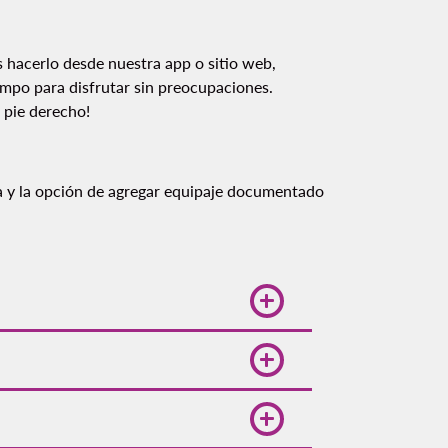
s hacerlo desde nuestra app o sitio web,
empo para disfrutar sin preocupaciones.
 pie derecho!
da y la opción de agregar equipaje documentado
o de partida. Con Volaris, estos
as de viaje y reservar con