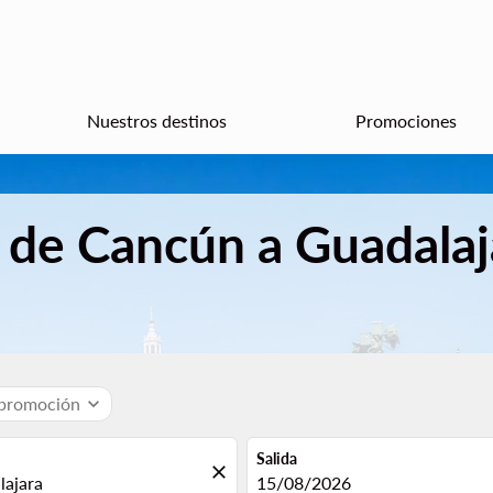
Nuestros destinos
Promociones
 de Cancún a Guadalaj
 promoción
expand_more
Salida
close
fc-booking-departure-date-aria
15/08/2026