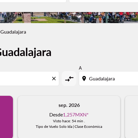
 Guadalajara
uadalajara
A
compare_arrows
close
location_on
sep. 2026
Desde
1,257MXN
*
Visto hace: 54 min .
Tipo de Vuelo Solo Ida
|
Clase Económica