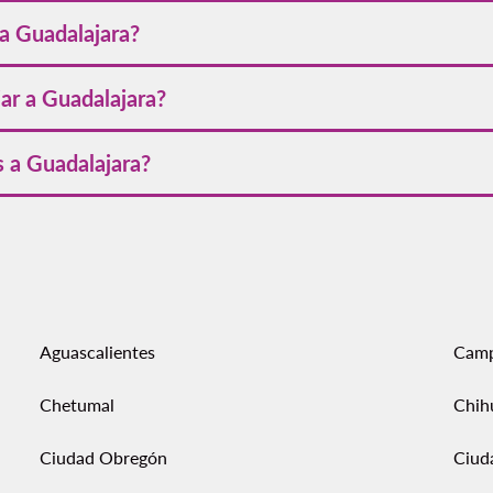
r
donde encontrarás las mejores recomendaciones para obtener t
a Guadalajara?
o
, incluyendo tarjetas de crédito, tarjetas de débito, PayPal, y o
jar a Guadalajara?
 es de octubre a mayo, cuando el clima es más templado y seco.
 a Guadalajara?
ente desde nuestro sitio web, seleccionando tanto tu vuelo de
Aguascalientes
Cam
Chetumal
Chih
Ciudad Obregón
Ciud