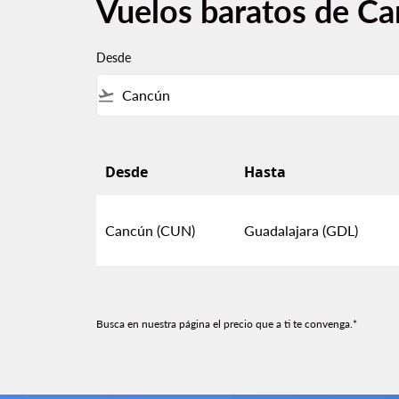
Vuelos baratos de Ca
Desde
flight_takeoff
Desde
Hasta
Vuelos baratos de Cancún a Guadalajara
Cancún (CUN)
Guadalajara (GDL)
Busca en nuestra página el precio que a ti te convenga.*