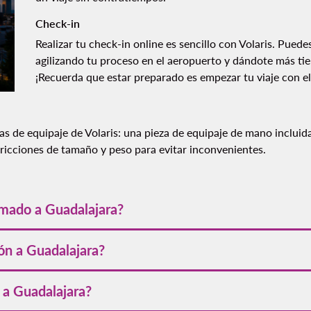
Check-in
Realizar tu
check-in
online es sencillo con Volaris. Puede
agilizando tu proceso en el aeropuerto y dándote más ti
¡Recuerda que estar preparado es empezar tu viaje con el
cas de equipaje
de Volaris: una pieza de equipaje de mano inclui
stricciones de tamaño y peso para evitar inconvenientes.
imado a Guadalajara?
ajara dura aproximadamente 2 horas y 30 minutos.
ón a Guadalajara?
 a Guadalajara fluctúa según la temporada, la demanda y el punt
 a Guadalajara?
ntrar las mejores ofertas, se recomienda ser flexible con las fech