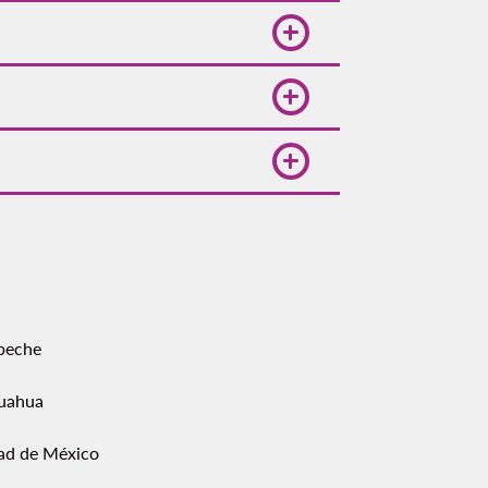
arifas económicas.
tros métodos de pago locales para
 ida como de vuelta en una sola
peche
uahua
ad de México