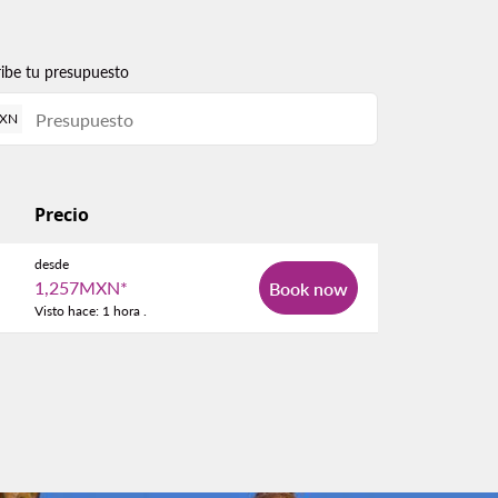
ribe tu presupuesto
XN
Precio
desde
1,257MXN
*
Book now
Visto hace: 1 hora .