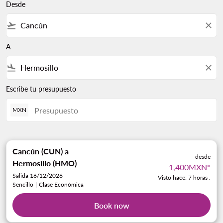
Desde
flight_takeoff
close
A
flight_land
close
Escribe tu presupuesto
MXN
Cancún (CUN)
a
desde
Hermosillo (HMO)
1,400MXN
*
Salida 16/12/2026
Visto hace: 7 horas .
Sencillo
|
Clase Económica
Book now