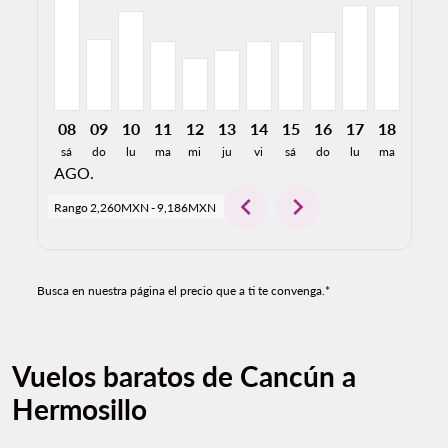
08
09
10
11
12
13
14
15
16
17
18
19
sá
do
lu
ma
mi
ju
vi
sá
do
lu
ma
mi
AGO.
chevron_left
chevron_right
Rango
2,260MXN
-
9,186MXN
Busca en nuestra página el precio que a ti te convenga.*
Vuelos baratos de Cancún a
Hermosillo