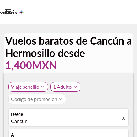

Vuelos baratos de Cancún a
Hermosillo desde
1,400MXN
Viaje sencillo
expand_more
1 Adulto
expand_more
Código de promoción
expand_more
Desde
close
Cancún
A