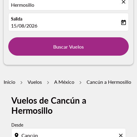
close
Hermosillo
Salida
today
fc-booking-departure-date-aria-label
15/08/2026
Buscar Vuelos
Inicio
Vuelos
A México
Cancún a Hermosillo
Vuelos de Cancún a
Hermosillo
Desde
location_on
close