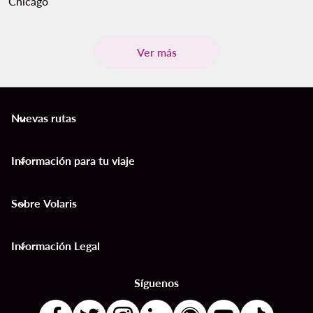
Chicago
Ver más
Nuevas rutas
keyboard_arrow_down
Información para tu viaje
keyboard_arrow_down
Sobre Volaris
keyboard_arrow_down
Información Legal
keyboard_arrow_down
Síguenos