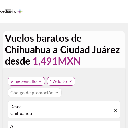

Vuelos baratos de
Chihuahua a Ciudad Juárez
desde
1,491MXN
Viaje sencillo
expand_more
1 Adulto
expand_more
Código de promoción
expand_more
Desde
close
Chihuahua
A