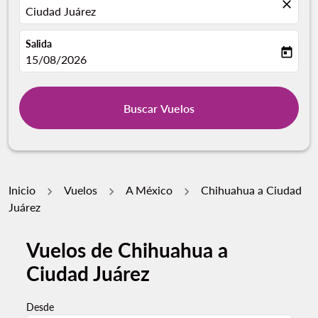
close
Ciudad Juárez
Salida
today
fc-booking-departure-date-aria-label
15/08/2026
Buscar Vuelos
Inicio
Vuelos
A México
Chihuahua a Ciudad
Juárez
Vuelos de Chihuahua a
Pruebe un mes alternativo o interactúe con días indivi
Ciudad Juárez
Desde