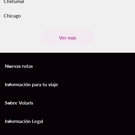
Chetumal
Chicago
Ver más
Nuevas rutas
keyboard_arrow_down
Información para tu viaje
keyboard_arrow_down
Sobre Volaris
keyboard_arrow_down
Información Legal
keyboard_arrow_down