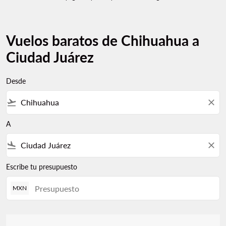
Vuelos baratos de Chihuahua a
Ciudad Juárez
Desde
flight_takeoff
close
A
flight_land
close
Escribe tu presupuesto
MXN
No hay tarifas que coincidan con sus criterios de filtro. Ajuste s