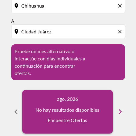
location_on
close
A
location_on
close
Pruebe un mes alternativo o
interactúe con días individuales a
continuación para encontrar
ofertas.
ago. 2026
chevron_left
No hay resultados disponibles
chevron_right
Encuentre Ofertas
Tip