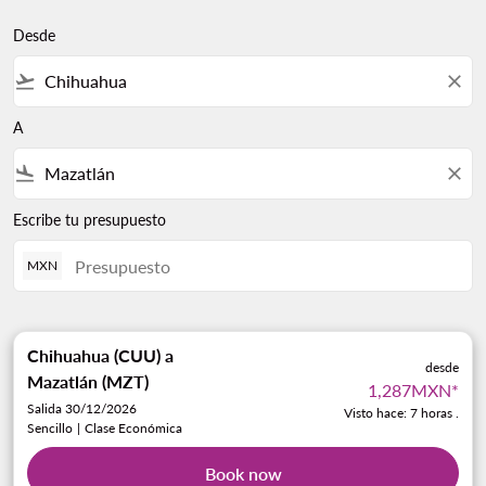
Desde
flight_takeoff
close
A
flight_land
close
Escribe tu presupuesto
MXN
Chihuahua (CUU)
a
desde
Mazatlán (MZT)
1,287MXN
*
Salida 30/12/2026
Visto hace: 7 horas .
Sencillo
|
Clase Económica
Book now