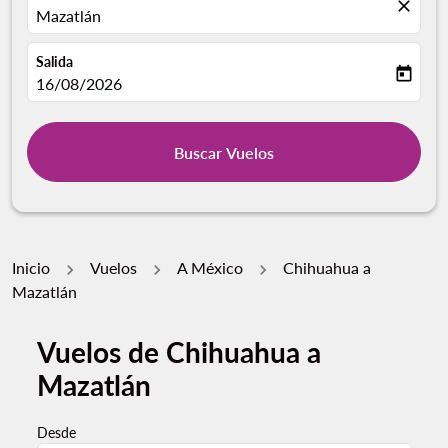
close
Mazatlán
Salida
today
fc-booking-departure-date-aria-label
16/08/2026
Buscar Vuelos
Inicio
Vuelos
A México
Chihuahua a
Mazatlán
Vuelos de Chihuahua a
Mazatlán
Desde