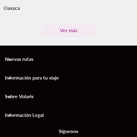
Oaxaca
Ver más
Nuevas rutas
keyboard_arrow_down
Información para tu viaje
keyboard_arrow_down
Sobre Volaris
keyboard_arrow_down
Información Legal
keyboard_arrow_down
Síguenos