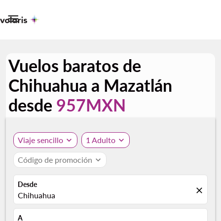

Vuelos baratos de
Chihuahua a Mazatlán
desde
957MXN
Viaje sencillo
expand_more
1 Adulto
expand_more
Código de promoción
expand_more
Desde
close
Chihuahua
A