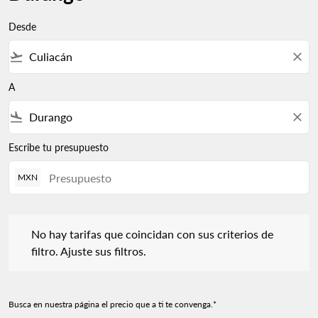
Desde
flight_takeoff
close
A
flight_land
close
Escribe tu presupuesto
MXN
No hay tarifas que coincidan con sus criterios de filtro. Ajuste s
No hay tarifas que coincidan con sus criterios de
filtro. Ajuste sus filtros.
Busca en nuestra página el precio que a ti te convenga.*