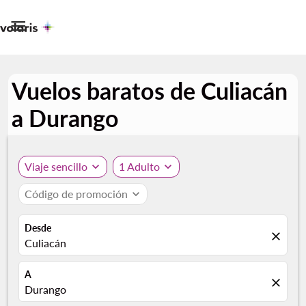

Vuelos baratos de Culiacán
a Durango
Viaje sencillo
expand_more
1 Adulto
expand_more
Código de promoción
expand_more
Desde
close
Culiacán
A
close
Durango