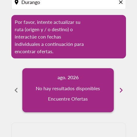
location_on
close
Por favor, intente actualizar su
ruta (origen y / o destino) o
interactúe con fechas
individuales a continuación para
encontrar ofertas.
ago. 2026
chevron_left
No hay resultados disponibles
chevron_right
No
Encuentre Ofertas
Displaying fares for agosto-2026