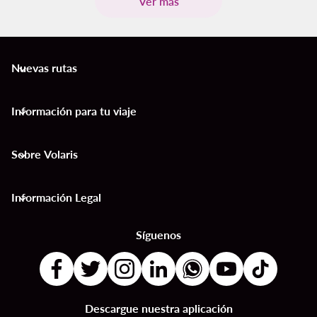
Ver más
Nuevas rutas
keyboard_arrow_down
Información para tu viaje
keyboard_arrow_down
Sobre Volaris
keyboard_arrow_down
Información Legal
keyboard_arrow_down
Síguenos
Descargue nuestra aplicación