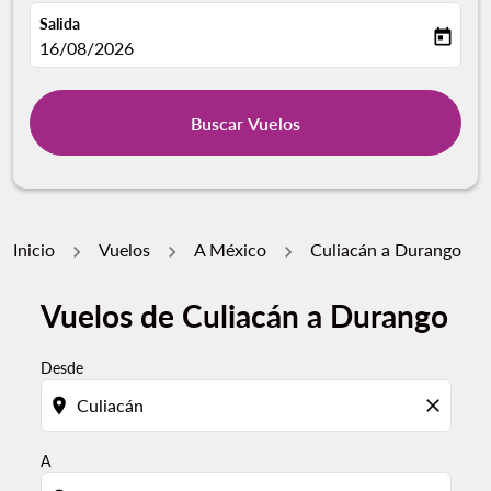
Salida
today
fc-booking-departure-date-aria-label
16/08/2026
Buscar Vuelos
Inicio
Vuelos
A México
Culiacán a Durango
Vuelos de Culiacán a Durango
Por favor, intente actualizar su ruta (origen y / o dest
Desde
location_on
close
A