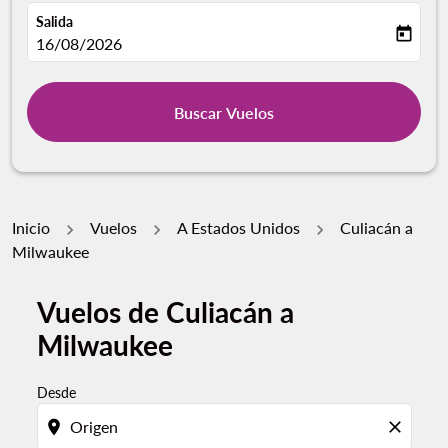
Salida
today
fc-booking-departure-date-aria-label
16/08/2026
Buscar Vuelos
Inicio
Vuelos
A Estados Unidos
Culiacán a
Milwaukee
Vuelos de Culiacán a
Por favor, intente actualizar su ruta (origen y / o dest
Milwaukee
Desde
location_on
close