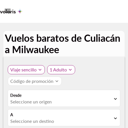

Vuelos baratos de Culiacán
a Milwaukee
Viaje sencillo
expand_more
1 Adulto
expand_more
Código de promoción
expand_more
Desde
expand_more
Seleccione un origen
A
expand_more
Seleccione un destino