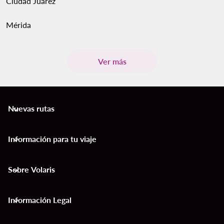
Ciudad Juárez
Mérida
Ver más
Nuevas rutas
keyboard_arrow_down
Información para tu viaje
keyboard_arrow_down
Sobre Volaris
keyboard_arrow_down
Información Legal
keyboard_arrow_down