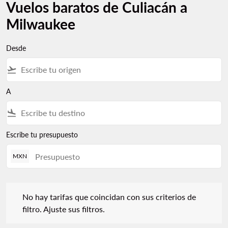
Vuelos baratos de Culiacán a
Milwaukee
Desde
flight_takeoff
A
flight_land
Escribe tu presupuesto
MXN
No hay tarifas que coincidan con sus criterios de filtro. Ajuste s
No hay tarifas que coincidan con sus criterios de
filtro. Ajuste sus filtros.