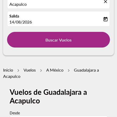
close
Acapulco
Salida
today
fc-booking-departure-date-aria-label
14/08/2026
Buscar Vuelos
Inicio
Vuelos
A México
Guadalajara a
Acapulco
Vuelos de Guadalajara a
Acapulco
Desde