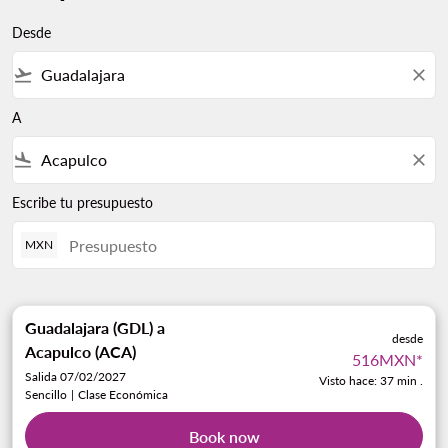
Desde
flight_takeoff
close
A
flight_land
close
Escribe tu presupuesto
MXN
Guadalajara (GDL)
a
desde
Acapulco (ACA)
516MXN
*
Salida 07/02/2027
Visto hace: 37 min .
Sencillo
|
Clase Económica
Book now