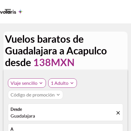

Vuelos baratos de
Guadalajara a Acapulco
desde
138MXN
Viaje sencillo
expand_more
1 Adulto
expand_more
Código de promoción
expand_more
Desde
close
Guadalajara
A