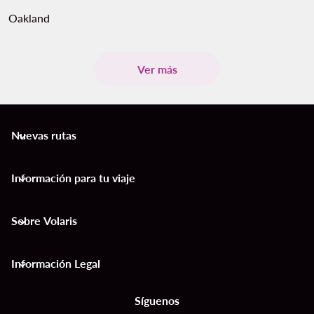
Oakland
Ver más
Nuevas rutas
keyboard_arrow_down
Información para tu viaje
keyboard_arrow_down
Sobre Volaris
keyboard_arrow_down
Información Legal
keyboard_arrow_down
Síguenos