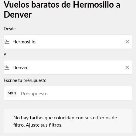
Vuelos baratos de Hermosillo a
Denver
Desde
flight_takeoff
close
A
flight_land
close
Escribe tu presupuesto
MXN
No hay tarifas que coincidan con sus criterios de filtro. Ajuste s
No hay tarifas que coincidan con sus criterios de
filtro. Ajuste sus filtros.