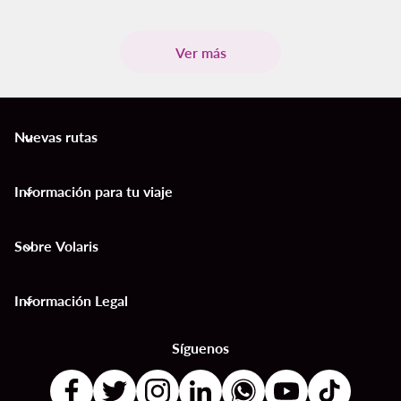
Ver más
Nuevas rutas
keyboard_arrow_down
Información para tu viaje
keyboard_arrow_down
Sobre Volaris
keyboard_arrow_down
Información Legal
keyboard_arrow_down
Síguenos