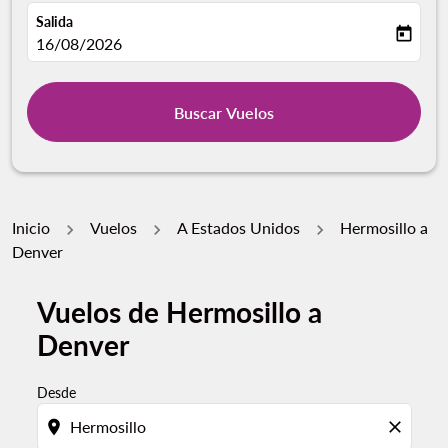
Salida
today
fc-booking-departure-date-aria-label
16/08/2026
Buscar Vuelos
Inicio
Vuelos
A Estados Unidos
Hermosillo a
Denver
Vuelos de Hermosillo a
Por favor, intente actualizar su ruta (origen y / o dest
Denver
Desde
location_on
close