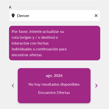
A
location_on
close
Por favor, intente actualizar su
ruta (origen y / o destino) o
interactúe con fechas
individuales a continuación para
encontrar ofertas.
ago. 2026
chevron_left
No hay resultados disponibles
chevron_right
No
Encuentre Ofertas