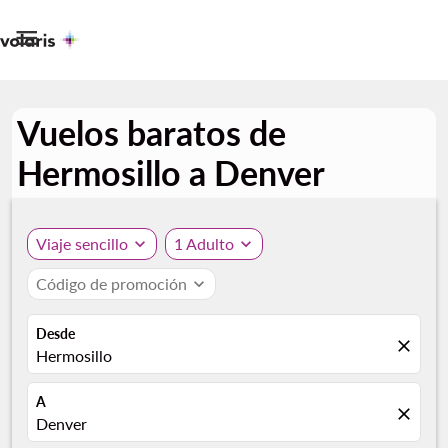

Vuelos baratos de
Hermosillo a Denver
Viaje sencillo
expand_more
1 Adulto
expand_more
Código de promoción
expand_more
Desde
close
Hermosillo
A
close
Denver