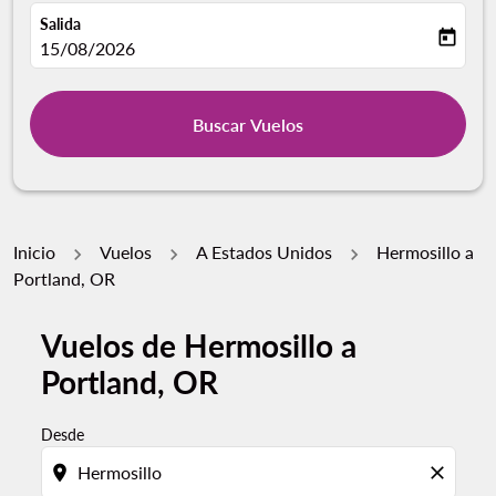
Salida
today
fc-booking-departure-date-aria-label
15/08/2026
Buscar Vuelos
Inicio
Vuelos
A Estados Unidos
Hermosillo a
Portland, OR
Vuelos de Hermosillo a
Por favor, intente actualizar su ruta (origen y / o dest
Portland, OR
Desde
location_on
close