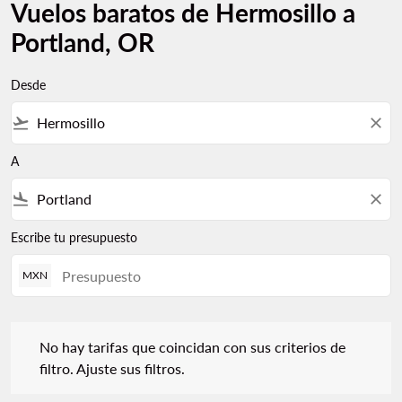
Vuelos baratos de Hermosillo a
Portland, OR
Desde
flight_takeoff
close
A
flight_land
close
Escribe tu presupuesto
MXN
No hay tarifas que coincidan con sus criterios de filtro. Ajuste s
No hay tarifas que coincidan con sus criterios de
filtro. Ajuste sus filtros.