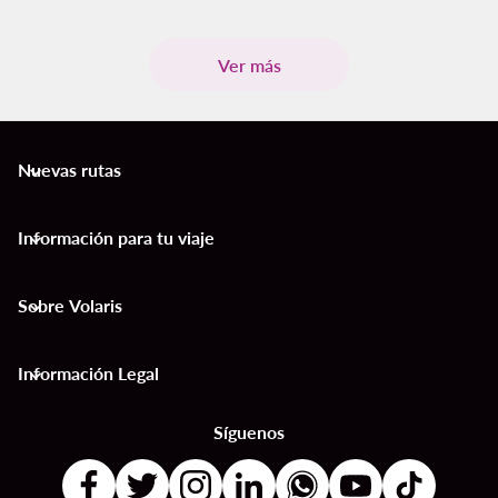
Ver más
Nuevas rutas
keyboard_arrow_down
Información para tu viaje
keyboard_arrow_down
Sobre Volaris
keyboard_arrow_down
Información Legal
keyboard_arrow_down
Síguenos