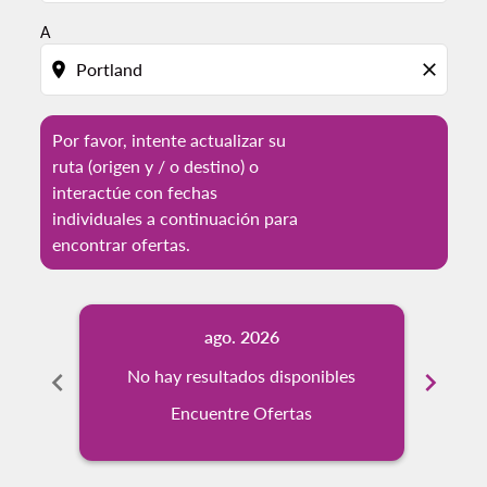
A
location_on
close
Por favor, intente actualizar su
ruta (origen y / o destino) o
interactúe con fechas
individuales a continuación para
encontrar ofertas.
ago. 2026
chevron_left
No hay resultados disponibles
chevron_right
No
Encuentre Ofertas