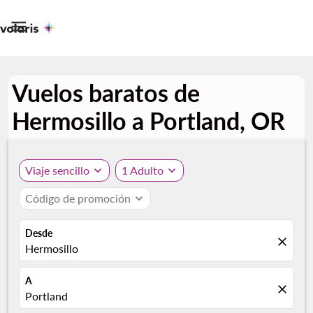

Vuelos baratos de
Hermosillo a Portland, OR
Viaje sencillo
expand_more
1 Adulto
expand_more
Código de promoción
expand_more
Desde
close
Hermosillo
A
close
Portland