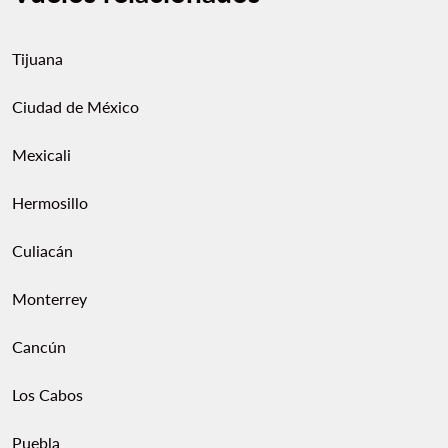
profesional. Los menores requieren
acta de
nacimiento
.
Tijuana
Ciudad de México
Mexicali
Hermosillo
Culiacán
Monterrey
Cancún
Los Cabos
Puebla