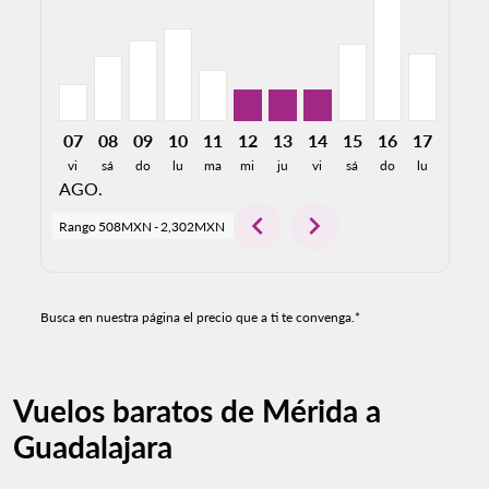
07
08
09
10
11
12
13
14
15
16
17
18
vi
sá
do
lu
ma
mi
ju
vi
sá
do
lu
ma
AGO.
chevron_left
chevron_right
Rango
508MXN
-
2,302MXN
Busca en nuestra página el precio que a ti te convenga.*
Vuelos baratos de Mérida a
Guadalajara