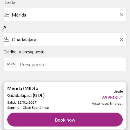
Desde
flight_takeoff
close
A
flight_land
close
Escribe tu presupuesto
MXN
Mérida (MID)
a
desde
Guadalajara (GDL)
699MXN
*
Salida 12/01/2027
Visto hace: 8 horas .
Sencillo
|
Clase Económica
Book now