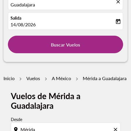
close
Guadalajara
Salida
today
fc-booking-departure-date-aria-label
14/08/2026
Buscar Vuelos
Inicio
Vuelos
A México
Mérida a Guadalajara
Vuelos de Mérida a
Guadalajara
Desde
location_on
close