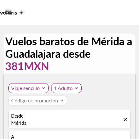

Vuelos baratos de Mérida a
Guadalajara desde
381MXN
Viaje sencillo
expand_more
1 Adulto
expand_more
Código de promoción
expand_more
Desde
close
Mérida
A