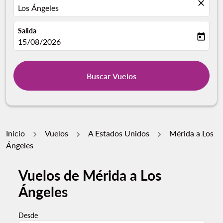
close
Los Ángeles
Salida
today
fc-booking-departure-date-aria-label
15/08/2026
Buscar Vuelos
Inicio
Vuelos
A Estados Unidos
Mérida a Los
Ángeles
Vuelos de Mérida a Los
Ángeles
Desde