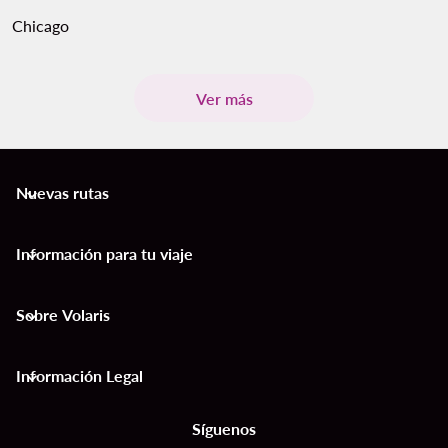
Chicago
Ver más
Nuevas rutas
keyboard_arrow_down
Información para tu viaje
keyboard_arrow_down
Sobre Volaris
keyboard_arrow_down
Información Legal
keyboard_arrow_down
Síguenos