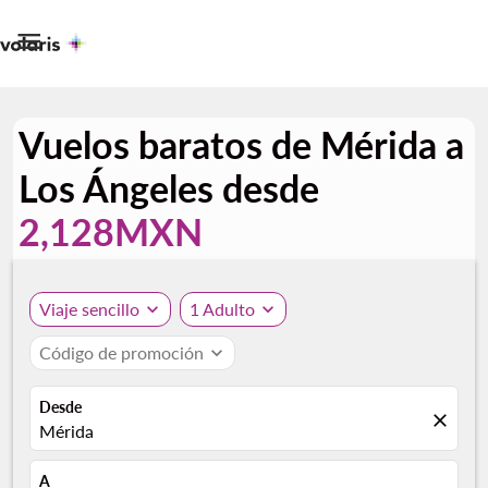

Vuelos baratos de Mérida a
Los Ángeles desde
2,128MXN
Viaje sencillo
expand_more
1 Adulto
expand_more
Código de promoción
expand_more
Desde
close
Mérida
A