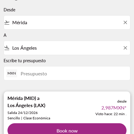
Desde
flight_takeoff
close
A
flight_land
close
Escribe tu presupuesto
MXN
Mérida (MID)
a
desde
Los Ángeles (LAX)
2,987MXN
*
Salida 24/12/2026
Visto hace: 22 min .
Sencillo
|
Clase Económica
Book now