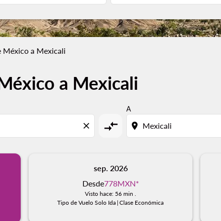
 México a Mexicali
México a Mexicali
A
compare_arrows
close
location_on
sep. 2026
Desde
778MXN
*
Visto hace: 56 min .
Tipo de Vuelo Solo Ida
|
Clase Económica