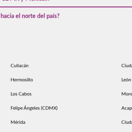
a Ciudad de México. Si tienes planes o conexiones, toma en cuen
acia el norte del país?
urs o regreso.
ar
vuelos desde CDMX
a ciudades como Tijuana, Hermosillo y Chi
 más opciones de conexión.
Culiacán
Ciud
Hermosillo
León
Los Cabos
More
Felipe Ángeles (CDMX)
Acap
Mérida
Ciud