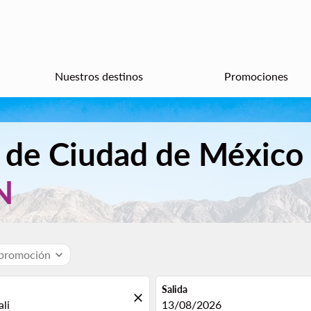
Nuestros destinos
Promociones
 de Ciudad de México 
N
 promoción
expand_more
Salida
close
fc-booking-departure-date-aria
13/08/2026