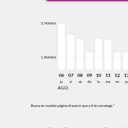
cmp-daily-histogram-bars-legend-max-price-ari
5.7KMXN
Displaying fares for agosto-2026
MEX–MXL, 06/08/2026: Desde 5
MEX–MXL, 07/08/2026: Des
MEX–MXL, 08/08/2026: 
MEX–MXL, 09/08/20
MEX–MXL, 10/0
MEX–MXL, 
MEX–MX
ME
cmp-daily-histogram-bars-legend-min-price-ari
1.5KMXN
06
07
08
09
10
11
12
1
ju
vi
sá
do
lu
ma
mi
ju
AGO.
Busca en nuestra página el precio que a ti te convenga.*