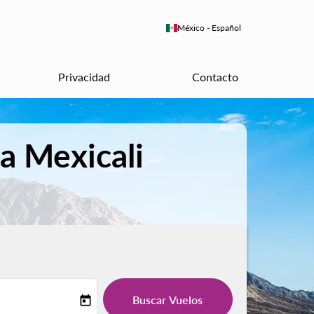
keyboard_arrow_down
México
-
Español
Privacidad
Contacto
a Mexicali
Buscar Vuelos
today
-label