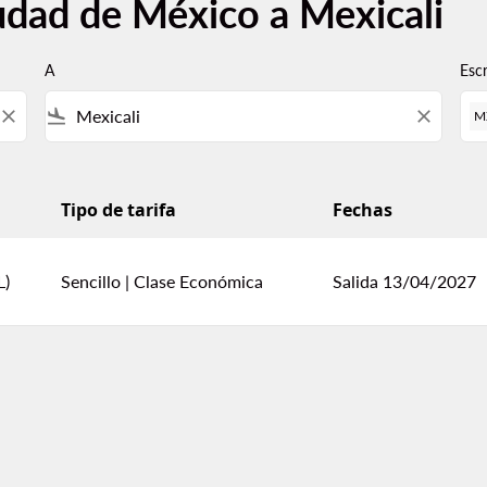
udad de México a Mexicali
A
Esc
close
flight_land
close
M
Tipo de tarifa
Fechas
li
L)
Sencillo
|
Clase Económica
Salida 13/04/2027