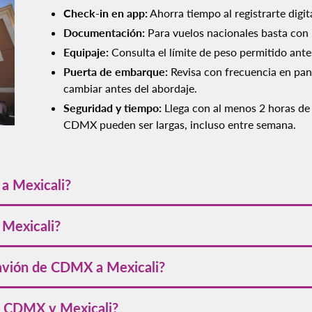
Check-in en app:
Ahorra tiempo al registrarte digit
Documentación:
Para vuelos nacionales basta con u
Equipaje:
Consulta el límite de peso permitido ant
Puerta de embarque:
Revisa con frecuencia en pan
cambiar antes del abordaje.
Seguridad y tiempo:
Llega con al menos 2 horas de a
CDMX pueden ser largas, incluso entre semana.
a Mexicali?
es de aproximadamente 3 horas y 40 minutos en vuelo directo.
 Mexicali?
oco más de 2,200 kilómetros por aire.
 avión de CDMX a Mexicali?
MX a Mexicali varía según la temporada, pero puedes encontrar ta
re CDMX y Mexicali?
a CDMX
para organizar tu regreso.