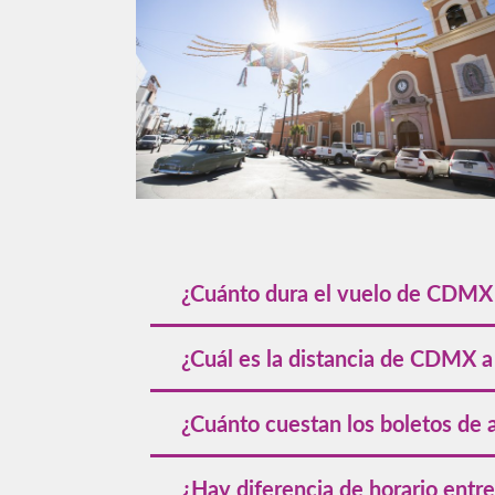
¿Cuánto dura el vuelo de CDMX 
El tiempo de vuelo de CDMX a Mexicali 
¿Cuál es la distancia de CDMX a
La distancia de CDMX a Mexicali es de p
¿Cuánto cuestan los boletos de
El precio de los boletos de avión de CD
¿Hay diferencia de horario ent
Revisa también los
vuelos de Mexicali 