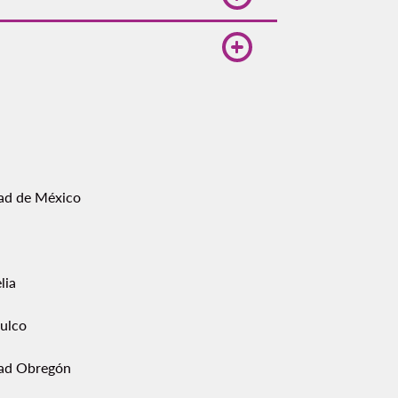
ta el cambio para evitar
huahua, ideales si planeas
ad de México
lia
ulco
ad Obregón