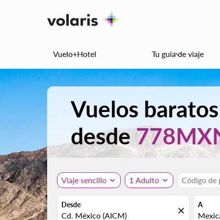
Vuelo+Hotel
Tu guia de viaje
keyboard_arrow_down
Vuelos baratos
desde
778MX
Viaje sencillo
expand_more
1 Adulto
expand_more
Código de
Desde
A
close