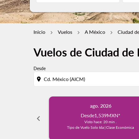
Inicio
Vuelos
A México
Ciudad de
Vuelos de Ciudad de 
Desde
location_on
ago. 2026
Desde
1,539MXN
*
chevron_left
Visto hace: 20 min .
Tipo de Vuelo Solo Ida
|
Clase Económica