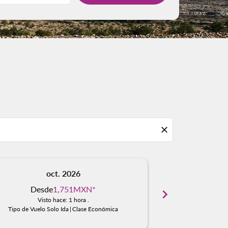
close
oct. 2026
n
Desde
1,751MXN
*
Desd
chevron_right
Visto hace: 1 hora .
Visto
Tipo de Vuelo Solo Ida
|
Clase Económica
Tipo de Vuelo S