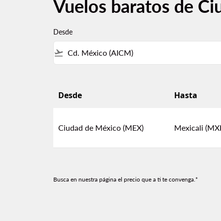
Vuelos baratos de Ci
Desde
flight_takeoff
Desde
Hasta
Vuelos baratos de Ciudad de México a Mexica
Ciudad de México (MEX)
Mexicali (MX
Busca en nuestra página el precio que a ti te convenga.*