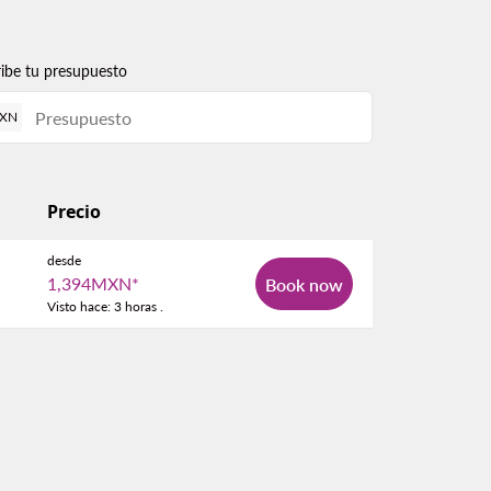
ribe tu presupuesto
XN
Precio
desde
1,394MXN
*
Book now
Visto hace: 3 horas .