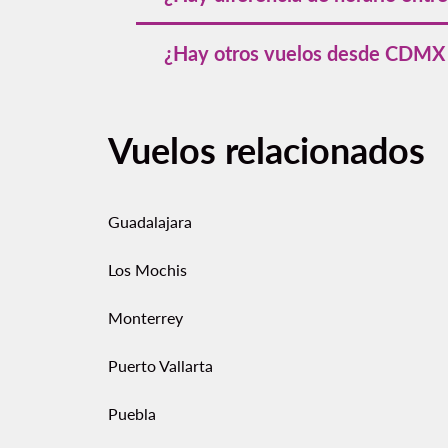
Sí. Mexicali tiene dos horas menos que l
¿Hay otros vuelos desde CDMX h
confusiones con horarios de check-in, to
Sí. Además de Mexicali, puedes encontr
recorrer el norte por etapas o necesitas
Vuelos relacionados
Guadalajara
Los Mochis
Monterrey
Puerto Vallarta
Puebla