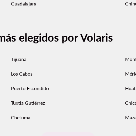
Guadalajara
Chih
más elegidos por Volaris
Tijuana
Mont
Los Cabos
Méri
Puerto Escondido
Huat
Tuxtla Gutiérrez
Chic
Chetumal
Maza