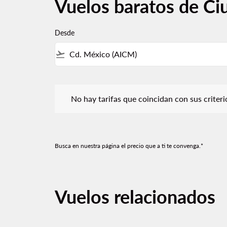
Vuelos baratos de Ci
Desde
flight_takeoff
No hay tarifas que coincidan con sus criterios de f
No hay tarifas que coincidan con sus criterios
Busca en nuestra página el precio que a ti te convenga.*
Vuelos relacionados