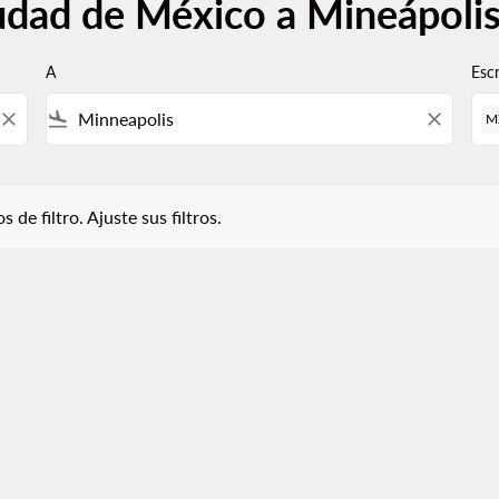
udad de México a Mineápoli
A
Esc
close
flight_land
close
M
iltro. Ajuste sus filtros.
 de filtro. Ajuste sus filtros.