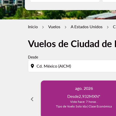
Inicio
Vuelos
A Estados Unidos
C
Vuelos de Ciudad de 
Desde
location_on
ago. 2026
Desde
2,932MXN
*
chevron_left
Visto hace: 7 horas .
Tipo de Vuelo Solo Ida
|
Clase Económica