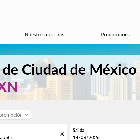
Nuestros destinos
Promociones
 de Ciudad de México
XN
 promoción
expand_more
Salida
close
fc-booking-departure-date-aria
14/08/2026