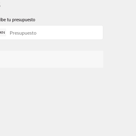
s
ribe tu presupuesto
XN