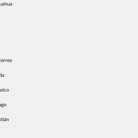
uahua
errey
da
ulco
ago
tlán