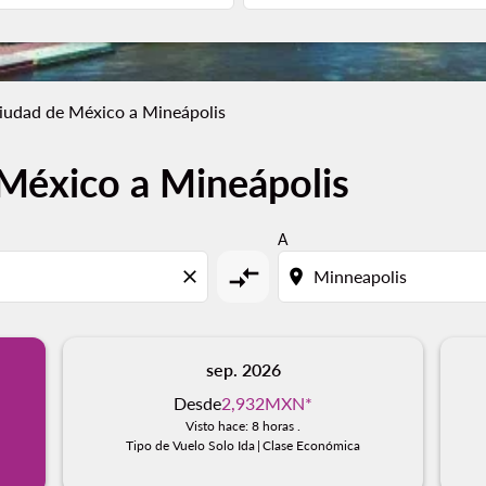
iudad de México a Mineápolis
México a Mineápolis
A
compare_arrows
close
location_on
sep. 2026
Desde
2,932MXN
*
Visto hace: 8 horas .
Tipo de Vuelo Solo Ida
|
Clase Económica