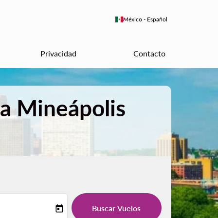
keyboard_arrow_down
México
-
Español
Privacidad
Contacto
 a Mineápolis
Buscar Vuelos
today
-label