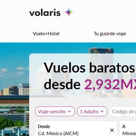
Vuelo+Hotel
Tu guia de viaje
keyboard_arrow_down
Vuelos baratos
desde
2,932M
Viaje sencillo
expand_more
1 Adulto
expand_more
Código de
Desde
A
close