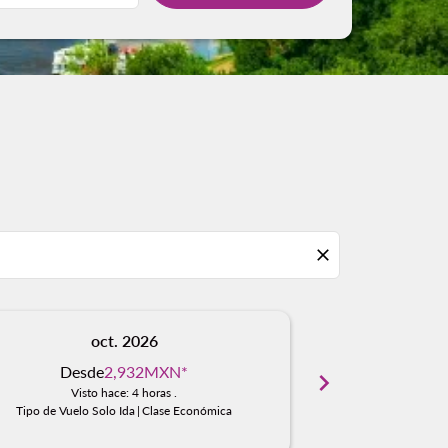
close
oct. 2026
n
Desde
2,932MXN
*
chevron_right
No hay resu
Visto hace: 4 horas .
Encue
Tipo de Vuelo Solo Ida
|
Clase Económica