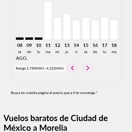
MEX–MLM: cmp-view-offers-disclaimer. Encuentre O
MEX–MLM: cmp-view-offers-disclaimer. Encuent
MEX–MLM: cmp-view-offers-disclaimer. Enc
MEX–MLM, 11/08/2026: Desde 4,132MX
MEX–MLM, 12/08/2026: Desde 2,4
MEX–MLM, 13/08/2026: Desde
MEX–MLM, 14/08/2026: De
MEX–MLM, 15/08/2026
MEX–MLM, 16/08/
MEX–MLM, 17/
MEX–MLM,
MEX–
M
08
09
10
11
12
13
14
15
16
17
18
19
sá
do
lu
ma
mi
ju
vi
sá
do
lu
ma
mi
AGO.
chevron_left
chevron_right
Rango
1,750MXN
-
4,132MXN
Busca en nuestra página el precio que a ti te convenga.*
Vuelos baratos de Ciudad de
México a Morelia