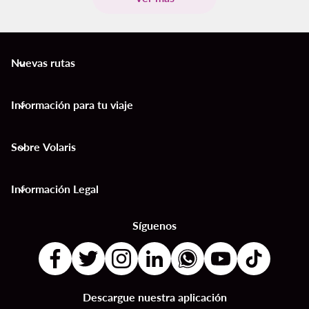
Nuevas rutas
keyboard_arrow_down
Información para tu viaje
keyboard_arrow_down
Sobre Volaris
keyboard_arrow_down
Información Legal
keyboard_arrow_down
Síguenos
Descargue nuestra aplicación