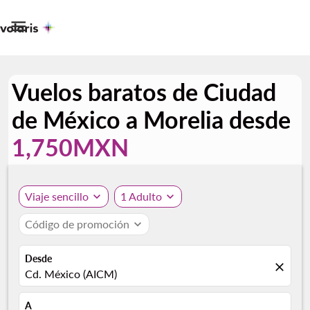

Vuelos baratos de Ciudad
de México a Morelia desde
1,750MXN
Viaje sencillo
expand_more
1 Adulto
expand_more
Código de promoción
expand_more
Desde
close
Cd. México (AICM)
A