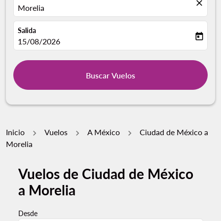
close
Morelia
Salida
today
fc-booking-departure-date-aria-label
15/08/2026
Buscar Vuelos
Inicio
Vuelos
A México
Ciudad de México a
Morelia
Vuelos de Ciudad de México
a Morelia
Desde