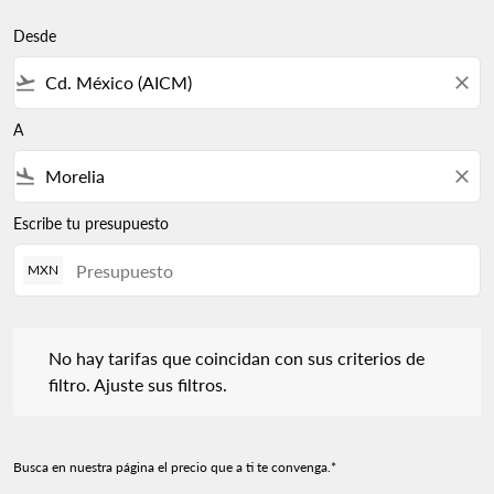
Desde
flight_takeoff
close
A
flight_land
close
Escribe tu presupuesto
MXN
No hay tarifas que coincidan con sus criterios de filtro. Ajuste s
No hay tarifas que coincidan con sus criterios de
filtro. Ajuste sus filtros.
Busca en nuestra página el precio que a ti te convenga.*