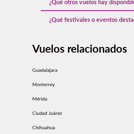
¿Qué otros vuelos hay disponib
Además de esta ruta, Volaris opera
vuel
¿Qué festivales o eventos dest
Ángeles y Houston.
CDMX alberga eventos culturales durante 
Muertos con su desfile monumental, el Fe
Vuelos relacionados
amantes de la música internacional.
Guadalajara
Monterrey
Mérida
Ciudad Juárez
Chihuahua