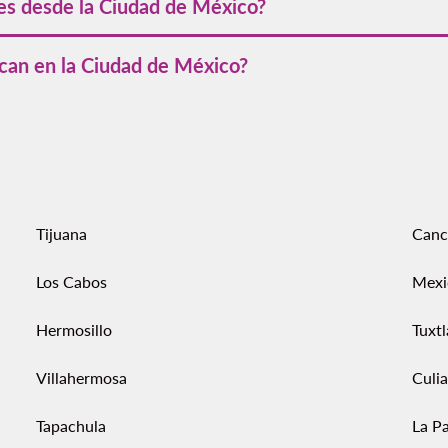
les desde la Ciudad de México?
os desde Ciudad de México
hacia destinos nacionales e internac
acan en la Ciudad de México?
todo el año. Destacan el Festival Internacional Cervantino en su
stival del Centro Histórico y el Corona Capital, uno de los con
Tijuana
Canc
Los Cabos
Mexi
Hermosillo
Tuxtl
Villahermosa
Culi
Tapachula
La P