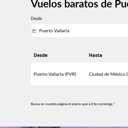
Vuelos baratos de Pu
Desde
flight_takeoff
Desde
Hasta
Vuelos baratos de Puerto Vallarta a Ciudad 
Puerto Vallarta (PVR)
Ciudad de México 
Busca en nuestra página el precio que a ti te convenga.*