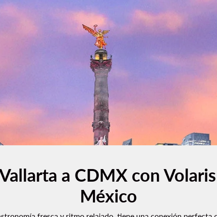
Vallarta a CDMX con Volaris:
México
astronomía fresca y ritmo relajado, tiene una conexión perfecta 