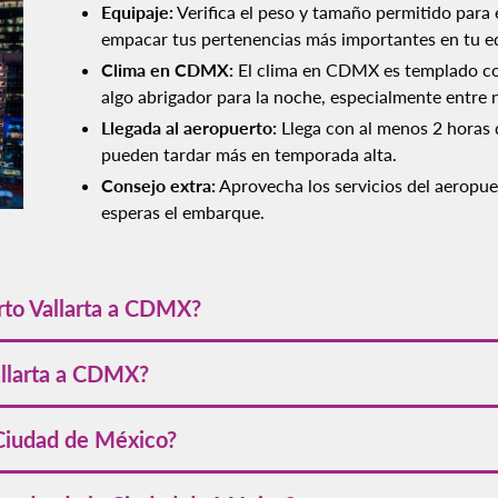
Equipaje:
Verifica el peso y tamaño permitido para 
empacar tus pertenencias más importantes en tu e
Clima en CDMX:
El clima en CDMX es templado con 
algo abrigador para la noche, especialmente entre 
Llegada al aeropuerto:
Llega con al menos 2 horas d
pueden tardar más en temporada alta.
Consejo extra:
Aprovecha los servicios del aeropue
esperas el embarque.
rto Vallarta a CDMX?
s de aproximadamente
660 kilómetros
en línea recta. Si viajas por
allarta a CDMX?
a CDMX es de alrededor de
1 hora con 25 minutos
. Volaris ofrece 
Ciudad de México?
ad de México a Puerto Vallarta
con horarios flexibles y precios 