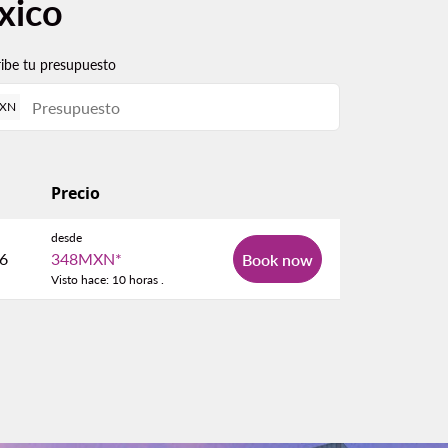
xico
ribe tu presupuesto
XN
Precio
desde
26
348MXN
*
Book now
Visto hace: 10 horas .