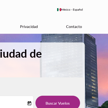
keyboard_arrow_down
México
-
Español
Privacidad
Contacto
Ciudad de
Buscar Vuelos
today
-label