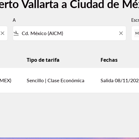
erto Vallarta a Ciudad de Mé
A
Esc
close
flight_land
close
M
Tipo de tarifa
Fechas
de México
(MEX)
Sencillo
|
Clase Económica
Salida 08/11/20