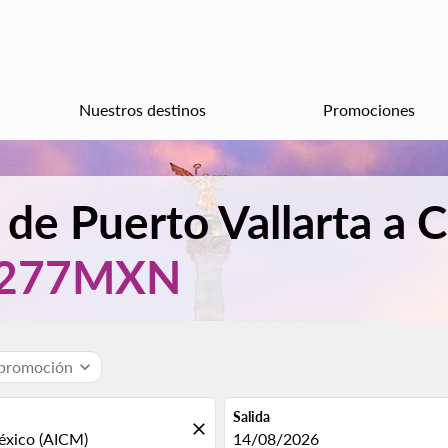
Nuestros destinos
Promociones
 de Puerto Vallarta a 
277MXN
 promoción
expand_more
Salida
close
fc-booking-departure-date-aria
14/08/2026