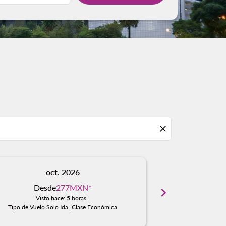
close
oct. 2026
n
Desde
277MXN
*
Des
chevron_right
Visto hace: 5 horas .
Visto
Tipo de Vuelo Solo Ida
|
Clase Económica
Tipo de Vuelo S