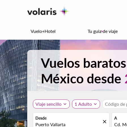
Vuelo+Hotel
Tu guia de viaje
keyboard_arrow_down
Vuelos baratos
México desde
Viaje sencillo
expand_more
1 Adulto
expand_more
Código de
Desde
A
close