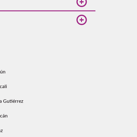
ionales como Cancún, Tijuana, Los
 extensión capitalina, el Día de
ciertos más esperados por los
ún
cali
a Gutiérrez
acán
az