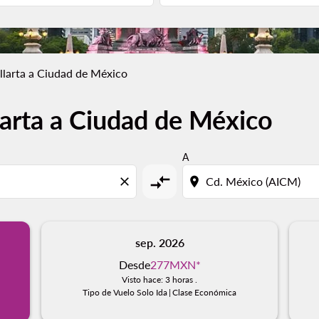
llarta a Ciudad de México
larta a Ciudad de México
A
compare_arrows
close
location_on
sep. 2026
Desde
277MXN
*
Visto hace: 3 horas .
Tipo de Vuelo Solo Ida
|
Clase Económica