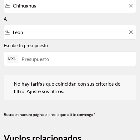
flight_takeoff
close
A
flight_land
close
Escribe tu presupuesto
MXN
No hay tarifas que coincidan con sus criterios de filtro. Ajuste s
No hay tarifas que coincidan con sus criterios de
filtro. Ajuste sus filtros.
Busca en nuestra página el precio que a ti te convenga.*
Vuelos relacionados