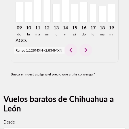
09
10
11
12
13
14
15
16
17
18
19
20
do
lu
ma
mi
ju
vi
sá
do
lu
ma
mi
ju
AGO.
chevron_left
chevron_right
Rango
1,128MXN
-
2,834MXN
Busca en nuestra página el precio que a ti te convenga.*
Vuelos baratos de Chihuahua a
León
Desde