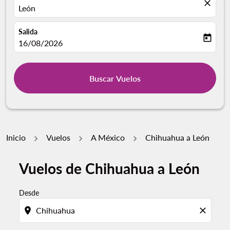
close
León
Salida
today
fc-booking-departure-date-aria-label
16/08/2026
Buscar Vuelos
Inicio
Vuelos
A México
Chihuahua a León
Vuelos de Chihuahua a León
Desde
location_on
close