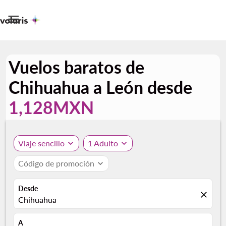

Vuelos baratos de
Chihuahua a León desde
1,128MXN
Viaje sencillo
expand_more
1 Adulto
expand_more
Código de promoción
expand_more
Desde
close
Chihuahua
A