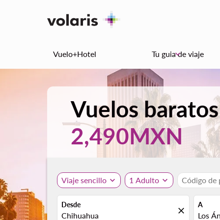
Vuelo+Hotel
Tu guia de viaje
keyboard_arrow_down
Vuelos baratos
2,490MXN
Viaje sencillo
expand_more
1 Adulto
expand_more
Código de
Desde
A
close