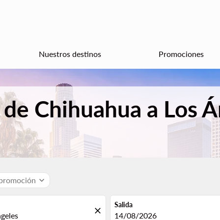
Nuestros destinos
Promociones
 de Chihuahua a Los 
 promoción
expand_more
Salida
close
fc-booking-departure-date-aria
14/08/2026