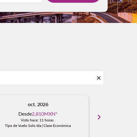
close
oct. 2026
n
Desde
2,810MXN
*
Desd
chevron_right
Visto hace: 11 horas .
Visto
Tipo de Vuelo Solo Ida
|
Clase Económica
Tipo de Vuelo S