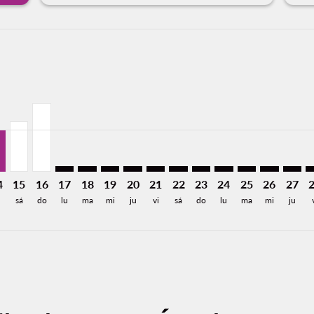
imer. Encuentre Ofertas
sclaimer. Encuentre Ofertas
s-disclaimer. Encuentre Ofertas
26: Desde 7,853MXN
8/2026: Desde 6,384MXN
mp-view-offers-disclaimer. Encuentre Ofertas
X, 13/08/2026: Desde 3,806MXN
U–LAX, 14/08/2026: Desde 2,908MXN
CUU–LAX, 15/08/2026: Desde 3,453MXN
CUU–LAX, 16/08/2026: Desde 4,720MXN
CUU–LAX: cmp-view-offers-disclaimer. Encuentre
CUU–LAX: cmp-view-offers-disclaimer. Encue
CUU–LAX: cmp-view-offers-disclaimer. E
CUU–LAX: cmp-view-offers-disclaime
CUU–LAX: cmp-view-offers-discl
CUU–LAX: cmp-view-offers-d
CUU–LAX: cmp-view-offe
CUU–LAX: cmp-view-
CUU–LAX: cmp-
CUU–LAX: 
CUU–L
C
a-label 2.9KMXN
4
15
16
17
18
19
20
21
22
23
24
25
26
27
sá
do
lu
ma
mi
ju
vi
sá
do
lu
ma
mi
ju