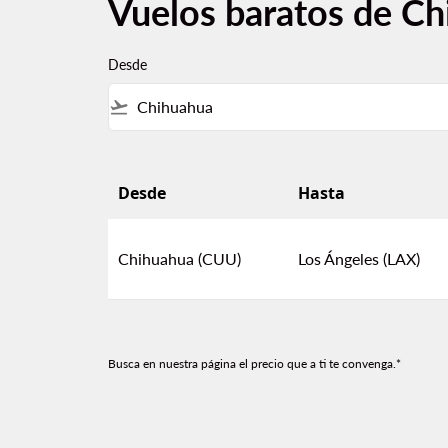
Vuelos baratos de Ch
Desde
flight_takeoff
Desde
Hasta
Vuelos baratos de Chihuahua a Los Ángeles
Chihuahua (CUU)
Los Ángeles (LAX)
Busca en nuestra página el precio que a ti te convenga.*