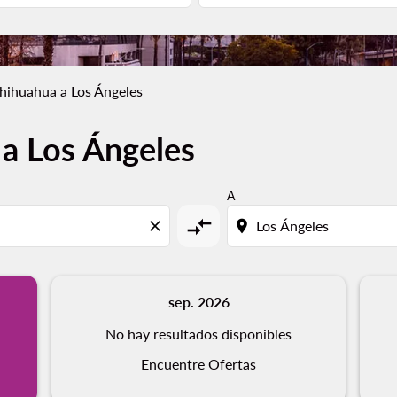
hihuahua a Los Ángeles
a Los Ángeles
A
compare_arrows
close
location_on
sep. 2026
No hay resultados disponibles
Encuentre Ofertas