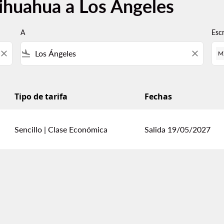
ihuahua a Los Ángeles
A
Esc
close
flight_land
close
M
Tipo de tarifa
Fechas
Sencillo
|
Clase Económica
Salida 19/05/2027