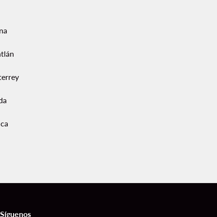
ana
tlán
errey
da
ca
Síguenos