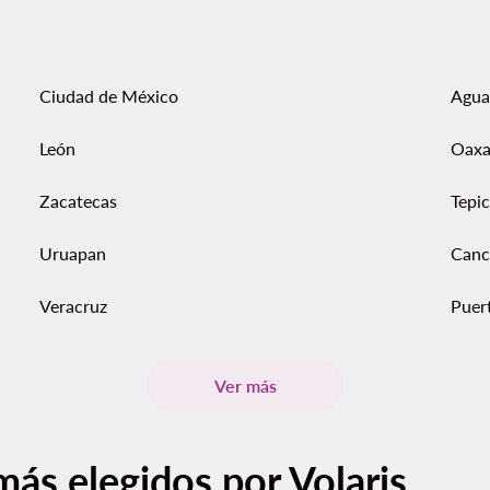
Ciudad de México
Agua
León
Oaxa
Zacatecas
Tepic
Uruapan
Canc
Veracruz
Puert
Ver más
más elegidos por Volaris