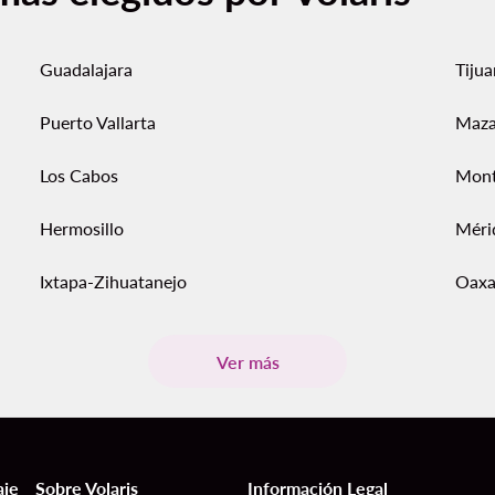
Guadalajara
Tiju
Puerto Vallarta
Maza
Los Cabos
Mont
Hermosillo
Méri
Ixtapa-Zihuatanejo
Oaxa
Ver más
aje
Sobre Volaris
Información Legal