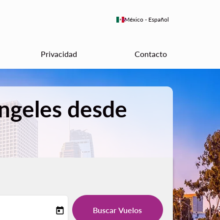
keyboard_arrow_down
México
-
Español
Privacidad
Contacto
Ángeles desde
Buscar Vuelos
today
-label