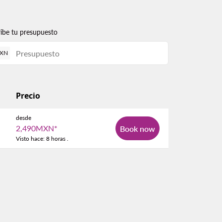
ribe tu presupuesto
XN
Precio
desde
2,490MXN
*
Book now
Visto hace: 8 horas .