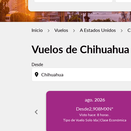
Inicio
Vuelos
A Estados Unidos
C
Vuelos de Chihuahua 
Desde
location_on
ago. 2026
Desde
2,908MXN
*
chevron_left
Visto hace: 8 horas .
Tipo de Vuelo Solo Ida
|
Clase Económica