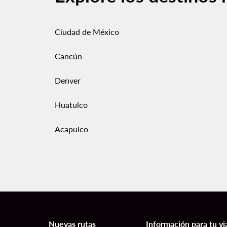
Ciudad de México
Cancún
Denver
Huatulco
Acapulco
Nuevas rutas
Información para tu vi