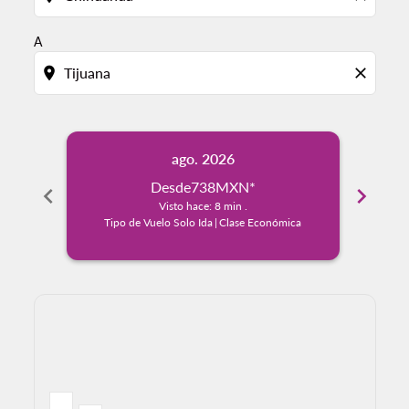
A
location_on
close
ago. 2026
Desde
738MXN
*
chevron_left
chevron_right
Visto hace: 8 min .
Tipo de Vuelo Solo Ida
|
Clase Económica
Tip
Displaying fares for agosto-2026
CUU–TIJ, 08/08/2026: Desde 2,629MXN
CUU–TIJ, 09/08/2026: Desde 2,349MXN
CUU–TIJ, 10/08/2026: Desde 2,017MXN
CUU–TIJ, 11/08/2026: Desde 1,197MXN
CUU–TIJ, 12/08/2026: Desde 1,197
CUU–TIJ, 13/08/2026: Desde 1
CUU–TIJ, 14/08/2026: Des
CUU–TIJ, 15/08/2026:
CUU–TIJ, 16/08/20
CUU–TIJ, 17/0
CUU–TIJ, 
CUU–T
C