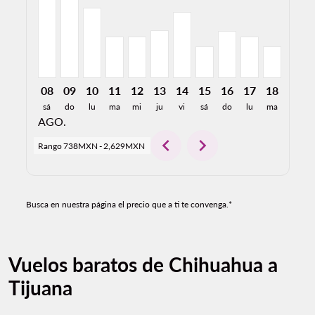
08
09
10
11
12
13
14
15
16
17
18
19
sá
do
lu
ma
mi
ju
vi
sá
do
lu
ma
mi
AGO.
chevron_left
chevron_right
Rango
738MXN
-
2,629MXN
Busca en nuestra página el precio que a ti te convenga.*
Vuelos baratos de Chihuahua a
Tijuana