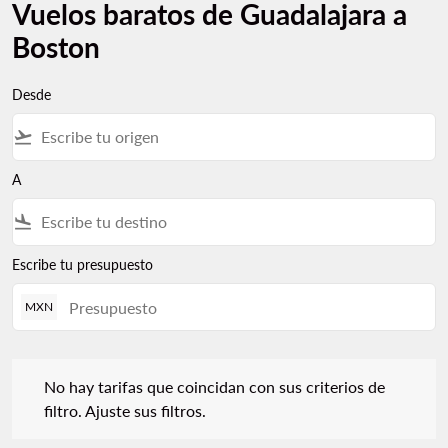
Vuelos baratos de Guadalajara a
Boston
Desde
flight_takeoff
A
flight_land
Escribe tu presupuesto
MXN
No hay tarifas que coincidan con sus criterios de filtro. Ajuste s
No hay tarifas que coincidan con sus criterios de
filtro. Ajuste sus filtros.