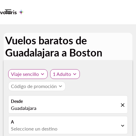

Vuelos baratos de
Guadalajara a Boston
Viaje sencillo
expand_more
1 Adulto
expand_more
Código de promoción
expand_more
Desde
close
Guadalajara
A
expand_more
Seleccione un destino