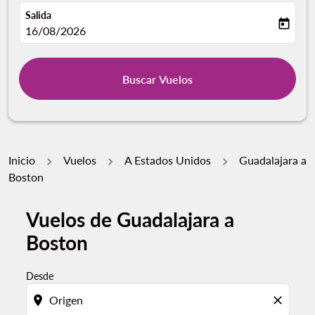
Salida
today
fc-booking-departure-date-aria-label
16/08/2026
Buscar Vuelos
Inicio
Vuelos
A Estados Unidos
Guadalajara a
Boston
Vuelos de Guadalajara a
Por favor, intente actualizar su ruta (origen y / o dest
Boston
Desde
location_on
close