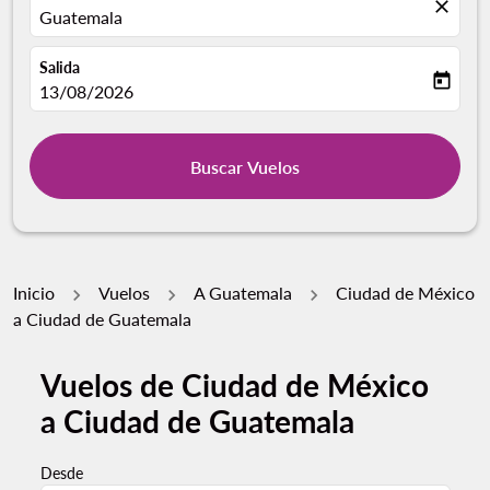
close
Guatemala
Salida
today
fc-booking-departure-date-aria-label
13/08/2026
Buscar Vuelos
Inicio
Vuelos
A Guatemala
Ciudad de México
a Ciudad de Guatemala
Vuelos de Ciudad de México
a Ciudad de Guatemala
Desde