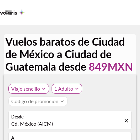

Vuelos baratos de Ciudad
de México a Ciudad de
Guatemala desde
849MXN
Viaje sencillo
expand_more
1 Adulto
expand_more
Código de promoción
expand_more
Desde
close
Cd. México (AICM)
A