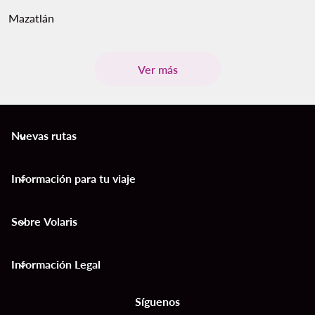
Mazatlán
Ver más
Nuevas rutas
keyboard_arrow_down
Información para tu viaje
keyboard_arrow_down
Sobre Volaris
keyboard_arrow_down
Información Legal
keyboard_arrow_down
Síguenos