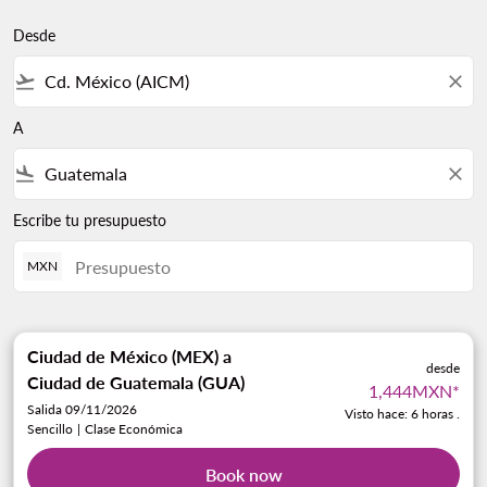
Desde
flight_takeoff
close
A
flight_land
close
Escribe tu presupuesto
MXN
Ciudad de México (MEX)
a
desde
Ciudad de Guatemala (GUA)
1,444MXN
*
Salida 09/11/2026
Visto hace: 6 horas .
Sencillo
|
Clase Económica
Book now