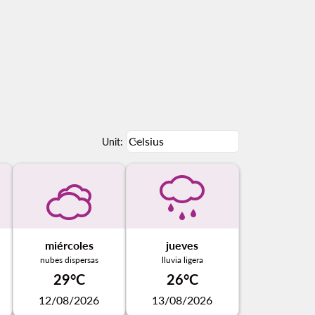
Weather unit option Celsius Select
Celsius
keyboard_arrow_down
Unit
:
miércoles
jueves
nubes dispersas
lluvia ligera
29°C
26°C
12/08/2026
13/08/2026