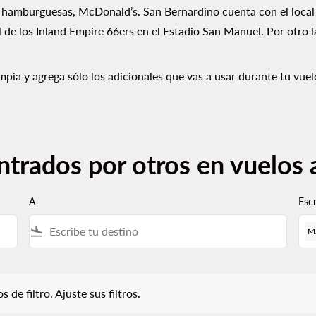
 hamburguesas, McDonald’s. San Bernardino cuenta con el local o
ol de los Inland Empire 66ers en el Estadio San Manuel. Por otro 
mpia y agrega sólo los adicionales que vas a usar durante tu vue
ntrados por otros en vuelos
A
Esc
flight_land
M
iltro. Ajuste sus filtros.
 de filtro. Ajuste sus filtros.