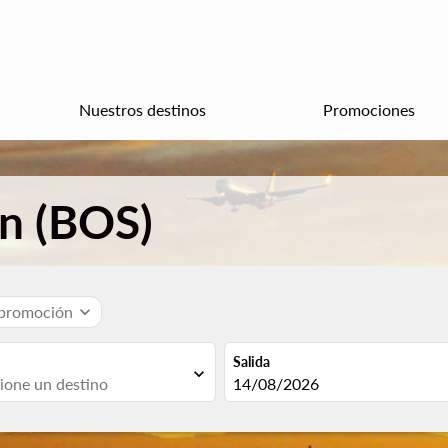
Nuestros destinos
Promociones
on (BOS)
 promoción
expand_more
Salida
expand_more
fc-booking-departure-date-aria
14/08/2026