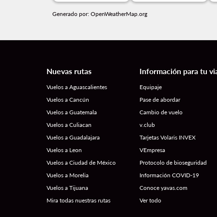
Generado por
: OpenWeatherMap.org
Nuevas rutas
Información para tu vi
Vuelos a Aguascalientes
Equipaje
Vuelos a Cancún
Pase de abordar
Vuelos a Guatemala
Cambio de vuelo
Vuelos a Culiacan
v.club
Vuelos a Guadalajara
Tarjetas Volaris INVEX
Vuelos a Leon
VEmpresa
Vuelos a Ciudad de México
Protocolo de bioseguridad
Vuelos a Morelia
Información COVID-19
Vuelos a Tijuana
Conoce yavas.com
Mira todas nuestras rutas
Ver todo