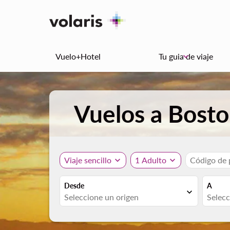
Vuelo+Hotel
Tu guia de viaje
keyboard_arrow_down
Vuelos a Bost
Viaje sencillo
expand_more
1 Adulto
expand_more
Código de
Desde
A
expand_more