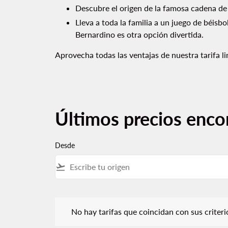
Descubre el origen de la famosa cadena de
Lleva a toda la familia a un juego de béisb
Bernardino es otra opción divertida.
Aprovecha todas las ventajas de nuestra tarifa li
Últimos precios enco
Desde
flight_takeoff
No hay tarifas que coincidan con sus criterios de f
No hay tarifas que coincidan con sus criterios